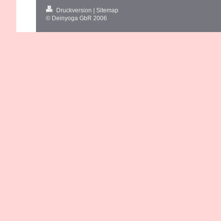
Druckversion
|
Sitemap
© Deinyoga GbR 2006